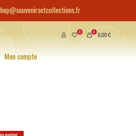
shop@souvenirsetcollections.fr
0
0
0,00 €
Mon compte
au panier