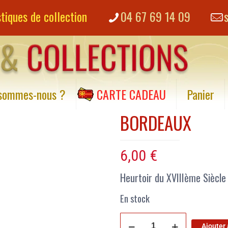
tiques de collection
04 67 69 14 09
 sommes-nous ?
– CARTE CADEAU
Panier
BORDEAUX
6,00
€
Heurtoir du XVIIIème Siècle
En stock
Ajouter 